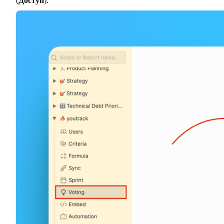
(
Доступ
).