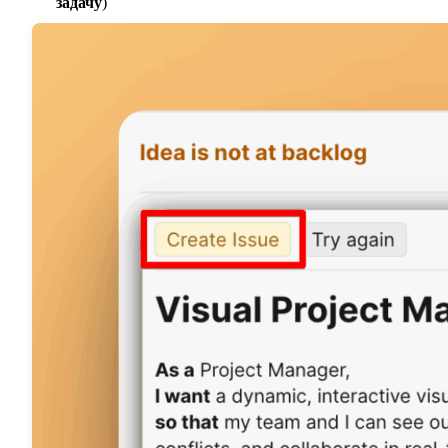
задачу
)