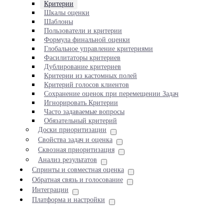
Критерии
Шкалы оценки
Шаблоны
Пользователи и критерии
Формула финальной оценки
Глобальное управление критериями
Фасилитаторы критериев
Дублирование критериев
Критерии из кастомных полей
Критерий голосов клиентов
Сохранение оценок при перемещении Задач
Игнорировать Критерии
Часто задаваемые вопросы
Обязательный критерий
Доски приоритизации
Свойства задач и оценка
Сквозная приоритизация
Анализ результатов
Спринты и совместная оценка
Обратная связь и голосование
Интеграции
Платформа и настройки