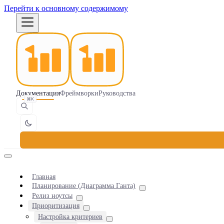
Перейти к основному содержимому
Документация
Фреймворки
Руководства
⌘K
Главная
Планирование (Диаграмма Ганта)
Релиз ноутсы
Приоритизация
Настройка критериев